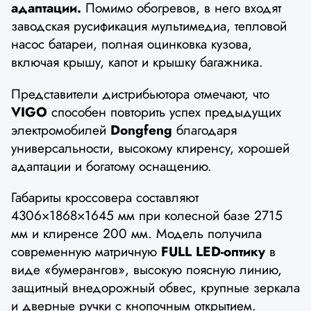
адаптации.
Помимо обогревов, в него входят
заводская русификация мультимедиа, тепловой
насос батареи, полная оцинковка кузова,
включая крышу, капот и крышку багажника.
Представители дистрибьютора отмечают, что
VIGO
способен повторить успех предыдущих
электромобилей
Dongfeng
благодаря
универсальности, высокому клиренсу, хорошей
адаптации и богатому оснащению.
Габариты кроссовера составляют
4306×1868×1645 мм при колесной базе 2715
мм и клиренсе 200 мм. Модель получила
современную матричную
FULL LED-оптику
в
виде «бумерангов», высокую поясную линию,
защитный внедорожный обвес, крупные зеркала
и дверные ручки с кнопочным открытием.