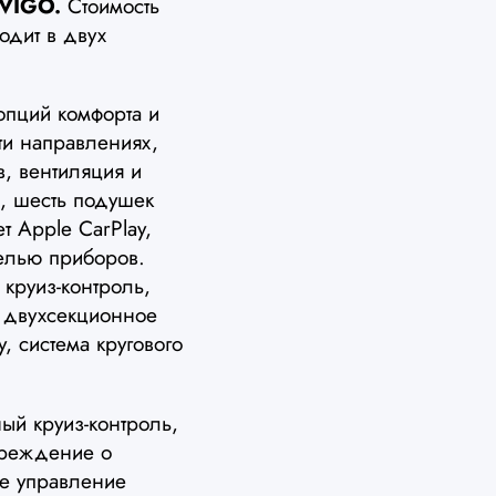
 VIGO.
Стоимость
одит в двух
пций комфорта и
ти направлениях,
в, вентиляция и
, шесть подушек
 Apple CarPlay,
елью приборов.
 круиз-контроль,
, двухсекционное
у, система кругового
ый круиз-контроль,
преждение о
ое управление