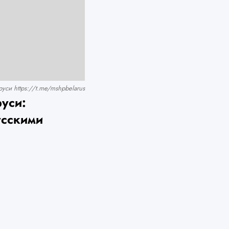
си https://t.me/mshpbelarus
уси:
усскими