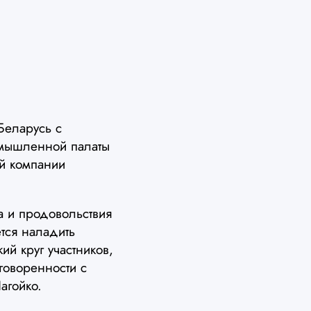
Беларусь с
омышленной палаты
ой компании
а и продовольствия
тся наладить
й круг участников,
говоренности с
агойко.