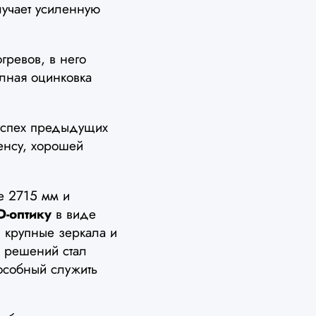
лучает усиленную
ревов, в него
олная оцинковка
успех предыдущих
енсу, хорошей
е 2715 мм и
D-оптику
в виде
 крупные зеркала и
 решений стал
особный служить