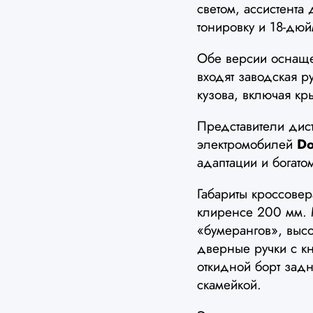
светом, ассистента
тонировку и 18-дю
Обе версии осна
входят заводская р
кузова, включая кр
Представители дист
электромобилей
Do
адаптации и богат
Габариты кроссове
клиренсе 200 мм.
«бумерангов», выс
дверные ручки с к
откидной борт зад
скамейкой.