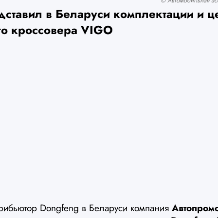
© Автомобильная асс
дставил в Беларуси комплектации и ц
го кроссовера VIGO
рибьютор Dongfeng в Беларуси компания
Автопром