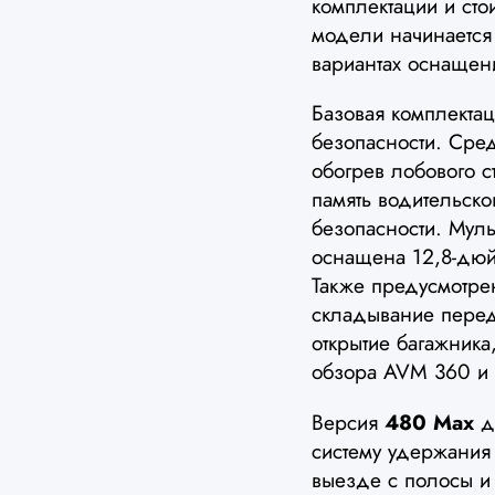
комплектации и сто
модели начинается
вариантах оснащен
Базовая комплекта
безопасности. Сре
обогрев лобового с
память водительск
безопасности. Мул
оснащена 12,8-дю
Также предусмотрен
складывание перед
открытие багажника,
обзора AVM 360 и 
Версия
480 Max
до
систему удержания
выезде с полосы и 