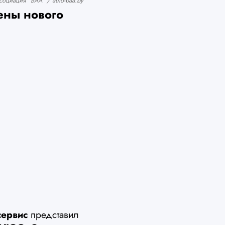
оциация "БАА" / auto-baa.by
ены нового
сервис
представил