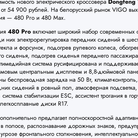
имость нового электрического кроссовера
Dongfeng
 от 54 900 рублей. На белорусский рынок VIGO вых
ия — 480 Pro и 480 Max.
ция
480 Pro
включает широкий набор современных о
ди них электрорегулировка передних сидений в шес
текла и форсунок, подогрев рулевого колеса, обогре
ого сиденья, подогрев сиденья переднего пассажира
ьтимедийная система русифицирована и поддерживает
ймовым центральным дисплеем и 8,8-дюймовой пан
ы беспроводная зарядка на 50 Вт, климат-контроль,
них сидений в ровный пол, атмосферная подсветка
 система стабилизации ESC, ассистент трогания в гор
легкосплавные диски R17.
полнительно предлагает полноскоростной адаптивн
 в полосе, распознавание дорожных знаков, преду
угрозе фронтального столкновения, интеллектуальн