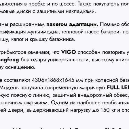
 движения в пробке и по шоссе. Также покупатель по
ймовые диски с защитными накладками.
щены расширенным
пакетом адаптации.
Помимо обог
усификация мультимедиа, тепловой насос батареи, п
ышу, капот и крышку багажника.
рибьютора отмечают, что
VIGO
способен повторить 
ngfeng
благодаря универсальности, высокому клир
ому оснащению.
ра составляют 4306×1868×1645 мм при колесной баз
 Модель получила современную матричную
FULL LE
окую поясную линию, защитный внедорожный обвес,
нопочным открытием. Одним из наиболее необычных
ней двери, выдерживающий нагрузку до 150 кг и сп