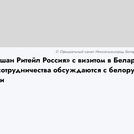
© Официальный канал Минсельхозпрод Белару
шан Ритейл Россия» с визитом в Белар
сотрудничества обсуждаются с белор
ми