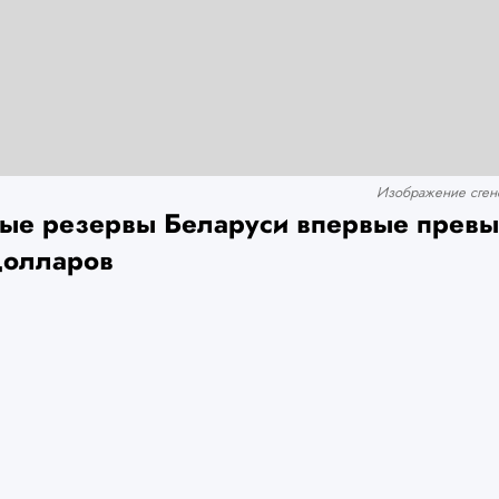
Изображение сгене
ые резервы Беларуси впервые превы
долларов