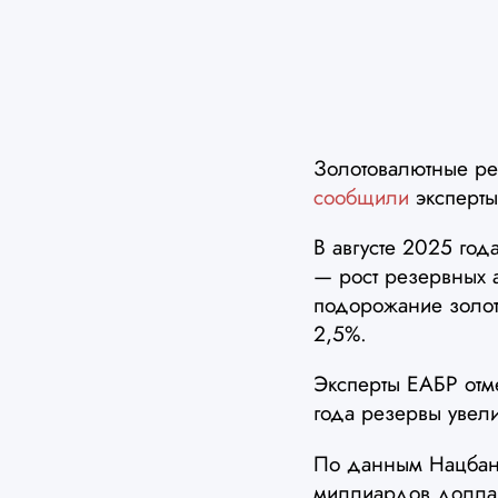
Золотовалютные ре
сообщили
эксперты
В августе 2025 го
— рост резервных 
подорожание золот
2,5%.
Эксперты ЕАБР отме
года резервы увел
По данным Нацбанк
миллиардов доллар