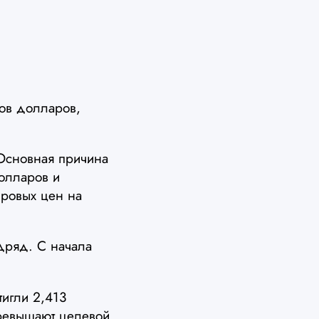
ов долларов,
 Основная причина
долларов и
ровых цен на
одряд. С начала
игли 2,413
превышают целевой