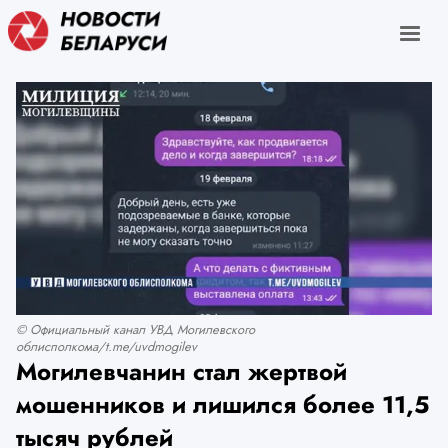
© Официальный канал УВД Могилевского
облисполкома/t.me/uvdmogilev
Могилевчанин стал жертвой
мошенников и лишился более 11,5
тысяч рублей