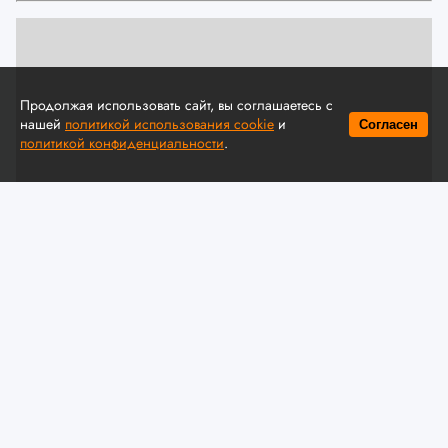
Продолжая использовать сайт, вы соглашаетесь с
нашей
политикой использования cookie
и
Согласен
политикой конфиденциальности
.
© Автомобильная ассоциация "БАА" / auto-baa.by
Dongfeng представил в Беларуси
комплектации и цены нового
электрического кроссовера VIGO