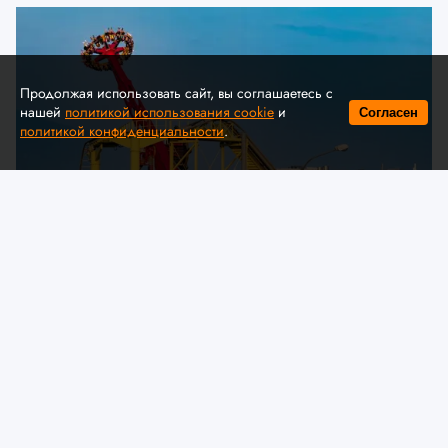
Продолжая использовать сайт, вы соглашаетесь с
нашей
политикой использования cookie
и
Согласен
политикой конфиденциальности
.
© A. Krivonosov
МЧС предлагает обсудить
изменения в технический
регламент ЕАЭС «О безопасности
аттракционов»