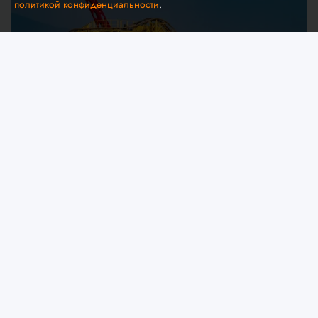
политикой конфиденциальности
.
© A. Krivonosov
МЧС предлагает обсудить
изменения в технический
регламент ЕАЭС «О безопасности
аттракционов»