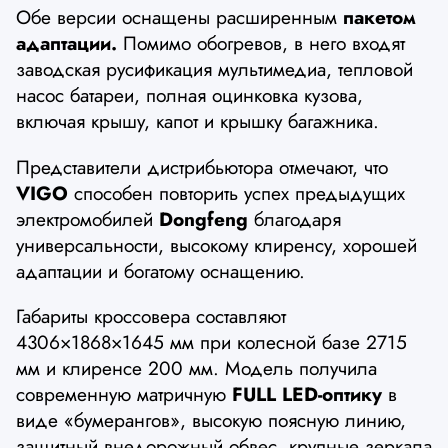
Обе версии оснащены расширенным
пакетом
адаптации.
Помимо обогревов, в него входят
заводская русификация мультимедиа, тепловой
насос батареи, полная оцинковка кузова,
включая крышу, капот и крышку багажника.
Представители дистрибьютора отмечают, что
VIGO
способен повторить успех предыдущих
электромобилей
Dongfeng
благодаря
универсальности, высокому клиренсу, хорошей
адаптации и богатому оснащению.
Габариты кроссовера составляют
4306×1868×1645 мм при колесной базе 2715
мм и клиренсе 200 мм. Модель получила
современную матричную
FULL LED-оптику
в
виде «бумерангов», высокую поясную линию,
защитный внедорожный обвес, крупные зеркала