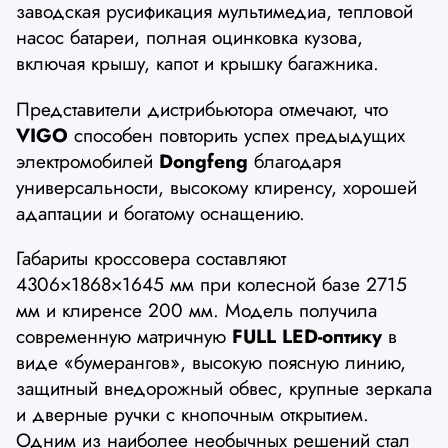
заводская русификация мультимедиа, тепловой
насос батареи, полная оцинковка кузова,
включая крышу, капот и крышку багажника.
Представители дистрибьютора отмечают, что
VIGO
способен повторить успех предыдущих
электромобилей
Dongfeng
благодаря
универсальности, высокому клиренсу, хорошей
адаптации и богатому оснащению.
Габариты кроссовера составляют
4306×1868×1645 мм при колесной базе 2715
мм и клиренсе 200 мм. Модель получила
современную матричную
FULL LED-оптику
в
виде «бумерангов», высокую поясную линию,
защитный внедорожный обвес, крупные зеркала
и дверные ручки с кнопочным открытием.
Одним из наиболее необычных решений стал