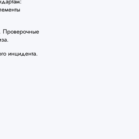
ндартам:
лементы
а. Проверочные
иза.
ого инцидента.