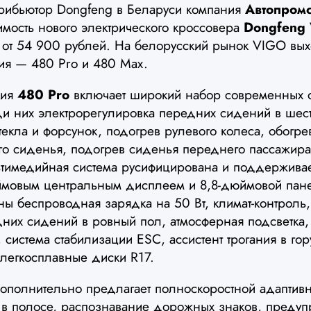
рибьютор Dongfeng в Беларуси компания
Автопром
имость нового электрического кроссовера
Dongfeng
 от 54 900 рублей. На белорусский рынок VIGO вых
ия — 480 Pro и 480 Max.
ция
480 Pro
включает широкий набор современных о
ди них электрорегулировка передних сидений в шес
текла и форсунок, подогрев рулевого колеса, обогре
ого сиденья, подогрев сиденья переднего пассажира
ьтимедийная система русифицирована и поддерживает
ймовым центральным дисплеем и 8,8-дюймовой пан
ы беспроводная зарядка на 50 Вт, климат-контроль,
них сидений в ровный пол, атмосферная подсветка
 система стабилизации ESC, ассистент трогания в гор
легкосплавные диски R17.
полнительно предлагает полноскоростной адаптивн
 в полосе, распознавание дорожных знаков, преду