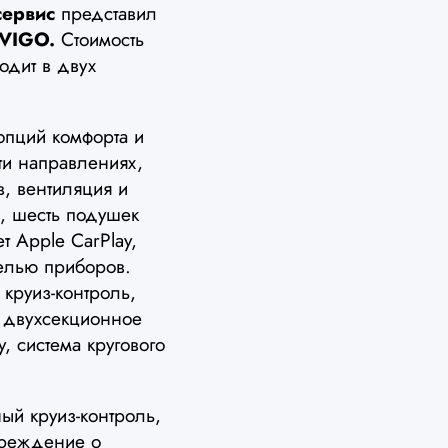
сервис
представил
 VIGO.
Стоимость
одит в двух
пций комфорта и
ти направлениях,
в, вентиляция и
, шесть подушек
 Apple CarPlay,
елью приборов.
 круиз-контроль,
, двухсекционное
у, система кругового
ый круиз-контроль,
преждение о