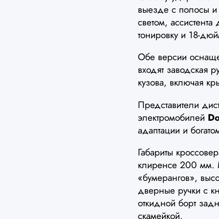
выезде с полосы и 
светом, ассистента
тонировку и 18-дю
Обе версии осна
входят заводская р
кузова, включая кр
Представители дист
электромобилей
Do
адаптации и богат
Габариты кроссове
клиренсе 200 мм.
«бумерангов», выс
дверные ручки с к
откидной борт зад
скамейкой.