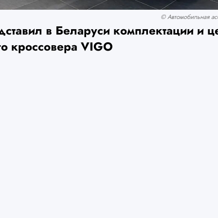
© Автомобильная асс
дставил в Беларуси комплектации и ц
го кроссовера VIGO