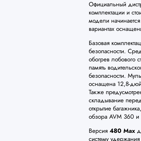
Официальный дист
комплектации и сто
модели начинается
вариантах оснащен
Базовая комплекта
безопасности. Сре
обогрев лобового с
память водительск
безопасности. Мул
оснащена 12,8-дю
Также предусмотрен
складывание перед
открытие багажника,
обзора AVM 360 и 
Версия
480 Max
до
систему удержания