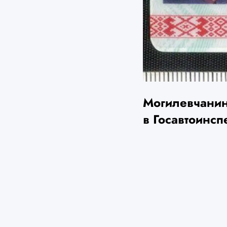
Могилевчанин
в Госавтоинс