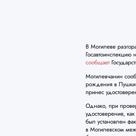
В Могилеве разгора
Госавтоинспекцию 
сообщает
Государст
Могилевчанин сооб
рождения в Пушкин
принес удостоверен
Однако, при провер
удостоверение, как
был установлен фа
в Могилевском меж