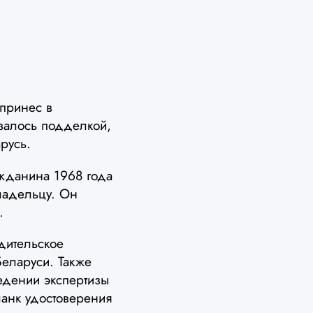
 принес в
азалось подделкой,
русь.
ажданина 1968 года
ладельцу. Он
.
одительское
Беларуси. Также
едении экспертизы
анк удостоверения