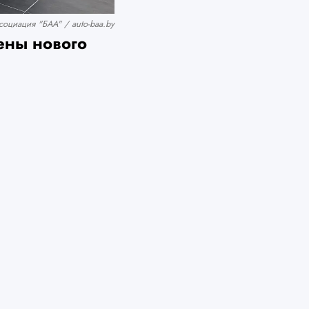
оциация "БАА" / auto-baa.by
ены нового