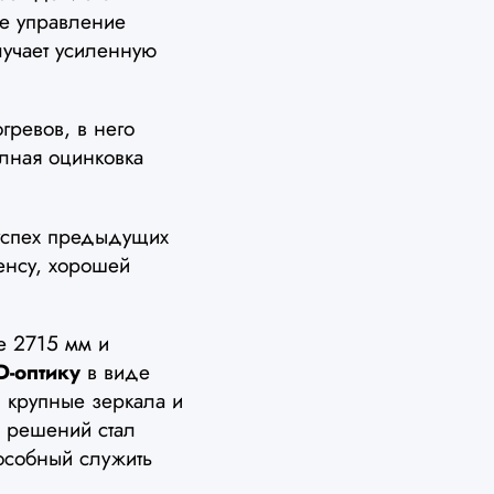
ое управление
лучает усиленную
ревов, в него
олная оцинковка
успех предыдущих
енсу, хорошей
е 2715 мм и
D-оптику
в виде
 крупные зеркала и
 решений стал
особный служить