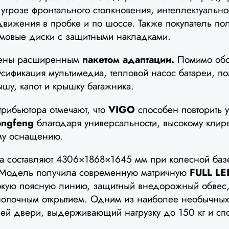
угрозе фронтального столкновения, интеллектуальн
 движения в пробке и по шоссе. Также покупатель по
ймовые диски с защитными накладками.
щены расширенным
пакетом адаптации.
Помимо обог
усификация мультимедиа, тепловой насос батареи, п
ышу, капот и крышку багажника.
рибьютора отмечают, что
VIGO
способен повторить 
ngfeng
благодаря универсальности, высокому клир
ому оснащению.
ра составляют 4306×1868×1645 мм при колесной баз
 Модель получила современную матричную
FULL LE
окую поясную линию, защитный внедорожный обвес,
нопочным открытием. Одним из наиболее необычных
ней двери, выдерживающий нагрузку до 150 кг и сп