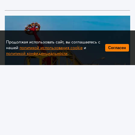
Продолжая использовать сайт, вы соглашаетесь с
нашей
политикой использования cookie
и
Согласен
политикой конфиденциальности
.
© A. Krivonosov
МЧС предлагает обсудить
изменения в технический
регламент ЕАЭС «О безопасности
аттракционов»