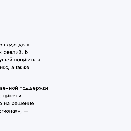
е подходы к
х реалий. В
кущей политики в
ко, а также
ственной поддержки
ющихся и
о на решение
егионах», —