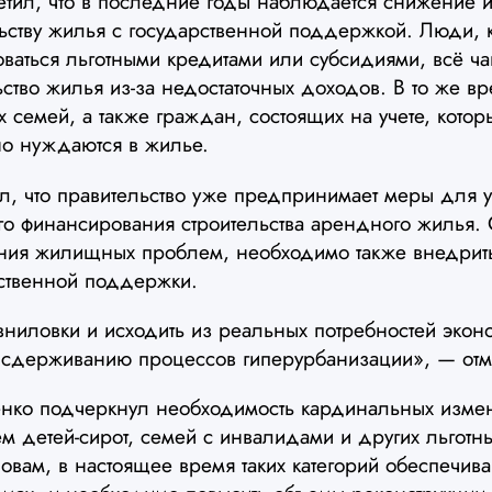
етил, что в последние годы наблюдается снижение и
льству жилья с государственной поддержкой. Люди,
ваться льготными кредитами или субсидиями, всё ча
ьство жилья из-за недостаточных доходов. В то же вр
 семей, а также граждан, состоящих на учете, кото
но нуждаются в жилье.
л, что правительство уже предпринимает меры для 
о финансирования строительства арендного жилья.
ения жилищных проблем, необходимо также внедри
рственной поддержки.
вниловки и исходить из реальных потребностей эконо
о сдерживанию процессов гиперурбанизации», — отм
ченко подчеркнул необходимость кардинальных изме
 детей-сирот, семей с инвалидами и других льготны
овам, в настоящее время таких категорий обеспечив