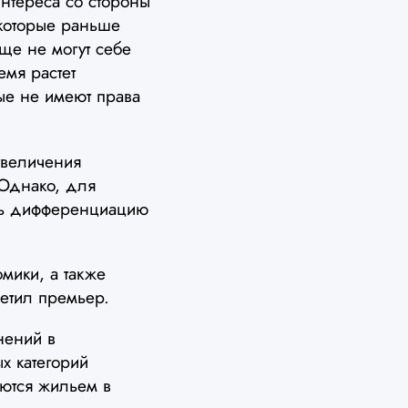
нтереса со стороны
 которые раньше
ще не могут себе
емя растет
рые не имеют права
увеличения
 Однако, для
ть дифференциацию
мики, а также
етил премьер.
нений в
х категорий
аются жильем в