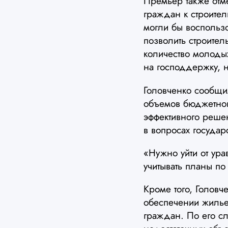
Премьер также отм
граждан к строите
могли бы воспользо
позволить строител
количество молодых
на господдержку, 
Головченко сообщи
объемов бюджетног
эффективного реш
в вопросах госуда
«Нужно уйти от ура
учитывать планы п
Кроме того, Голов
обеспечении жильем
граждан. По его сл