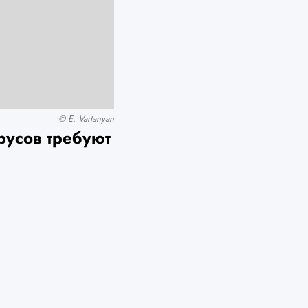
© E. Vartanyan
русов требуют