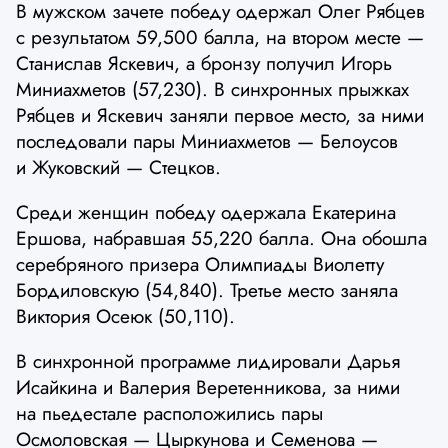
В мужском зачете победу одержал Олег Рябцев
с результатом 59,500 балла, на втором месте —
Станислав Яскевич, а бронзу получил Игорь
Миниахметов (57,230). В синхронных прыжках
Рябцев и Яскевич заняли первое место, за ними
последовали пары Миниахметов — Белоусов
и Жуковский — Стецков.
Среди женщин победу одержала Екатерина
Ершова, набравшая 55,220 балла. Она обошла
серебряного призера Олимпиады Виолетту
Бордиловскую (54,840). Третье место заняла
Виктория Осеюк (50,110).
В синхронной программе лидировали Дарья
Исайкина и Валерия Веретенникова, за ними
на пьедестале расположились пары
Осмоловская — Цыркунова и Семенова —