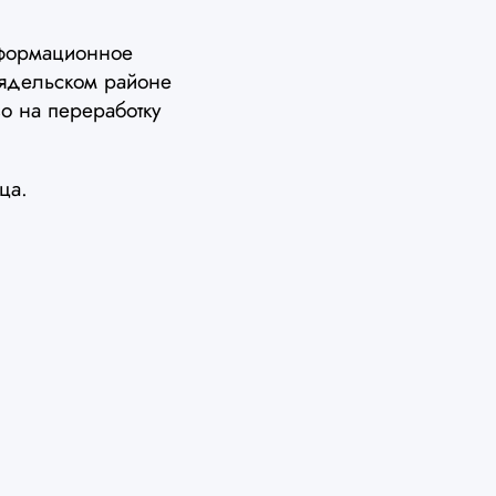
нформационное
Мядельском районе
о на переработку
ца.