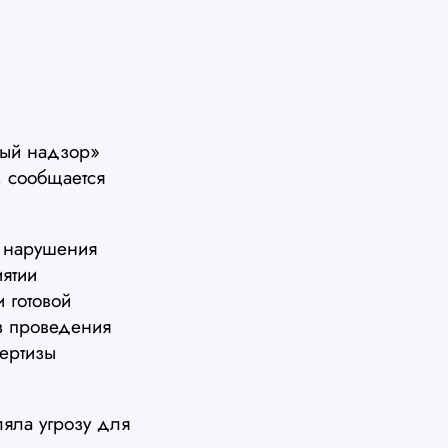
ный надзор»
 сообщается
 нарушения
ятии
 готовой
ез проведения
пертизы
ляла угрозу для