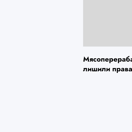
Мясоперераб
лишили права