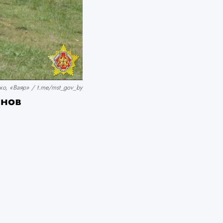
о, «Ваяр» / t.me/mst_gov_by
анов