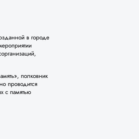
созданной в городе
 мероприятии
сорганизаций,
амять», полковник
нно проводится
ых с памятью