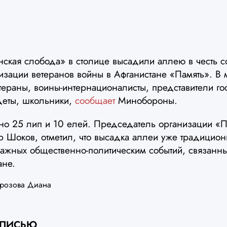
нская слобода» в столице высадили аллею в честь 
изации ветеранов войны в Афганистане «Память». В
тераны, воины-интернационалисты, представители го
деты, школьники,
сообщает
Минобороны.
но 25 лип и 10 елей. Председатель организации «П
р Шоков, отметил, что высадка аллеи уже традицио
 важных общественно-политическим событий, связанн
ане.
розова Диана
АПИСЬЮ