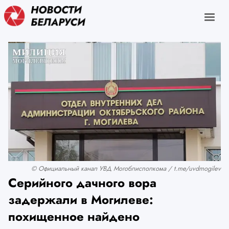
© Официальный канал УВД Могоблисполкома / t.me/uvdmogilev
Серийного дачного вора
задержали в Могилеве:
похищенное найдено