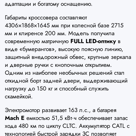
адаптации и богатому оснащению.
Габариты кроссовера составляют
4306×1868×1645 мм при колесной базе 2715
мм и клиренсе 200 мм. Модель получила
современную матричную
FULL LED-оптику
в
виде «бумерангов», высокую поясную линию,
защитный внедорожный обвес, крупные зеркала
и дверные ручки с кнопочным открытием.
Одним из наиболее необычных решений стал
откидной борт задней двери, выдерживающий
нагрузку до 150 кг и способный служить
скамейкой.
Электромотор развивает 163 л.с., а батарея
Mach E
емкостью 51,5 кВт·ч обеспечивает запас
хода 480 км по циклу CLTC. Аккумулятор CATL с
технологией быстрой зарядки 3C позволяет