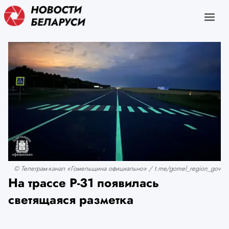
© Телеграм-канал «Гомельщина официально» / t.me/gomel_region_gov
На трассе Р-31 появилась
светящаяся разметка