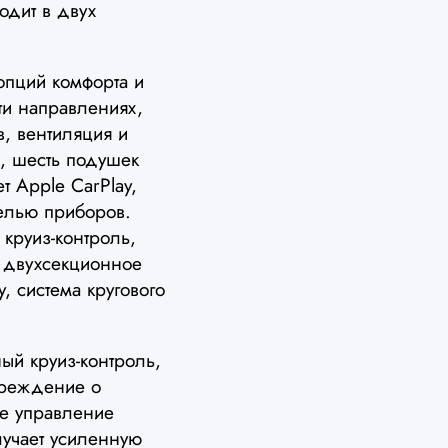
одит в двух
пций комфорта и
ти направлениях,
в, вентиляция и
, шесть подушек
 Apple CarPlay,
елью приборов.
 круиз-контроль,
, двухсекционное
у, система кругового
ый круиз-контроль,
преждение о
ое управление
лучает усиленную