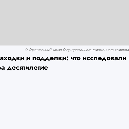
© Официальный канал Государственного таможенного комитета 
аходки и подделки: что исследовали
за десятилетие