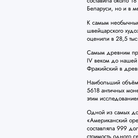
составила около 1
Беларуси, но и в 
К самым необычным
швейцарского худо
оценили в 28,5 ты
Самым древним пре
IV веком до нашей 
Фракийский в древ
Наибольший объём 
5618 античных монет
этим исследование
Одной из самых до
«Американский оре
составляла 999 до
стоимость одного 