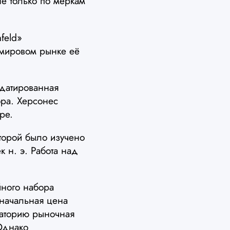
е только по меркам
feld»
 мировом рынке её
датированная
бра. Херсонес
ре.
торой было изучено
к н. э. Работа над
йного набора
начальная цена
раторию рыночная
Однако