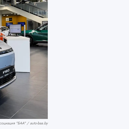
оциация "БАА" / auto-baa.by