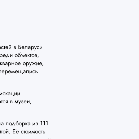
стей в Беларуси
реди объектов,
икварное оружие,
о перемещались
фискации
тся в музеи,
а подборка из 111
той. Её стоимость