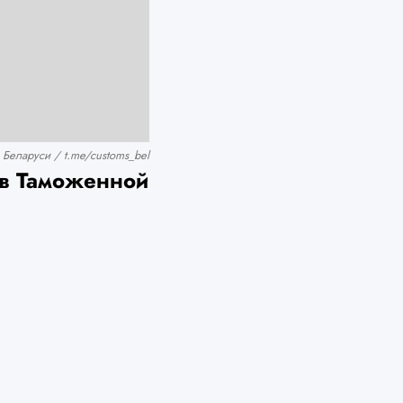
Беларуси / t.me/customs_bel
 в Таможенной