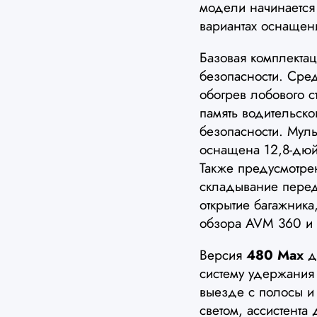
модели начинается
вариантах оснащен
Базовая комплекта
безопасности. Сре
обогрев лобового с
память водительск
безопасности. Мул
оснащена 12,8-дю
Также предусмотрен
складывание перед
открытие багажника,
обзора AVM 360 и 
Версия
480 Max
до
систему удержания
выезде с полосы и 
светом, ассистента