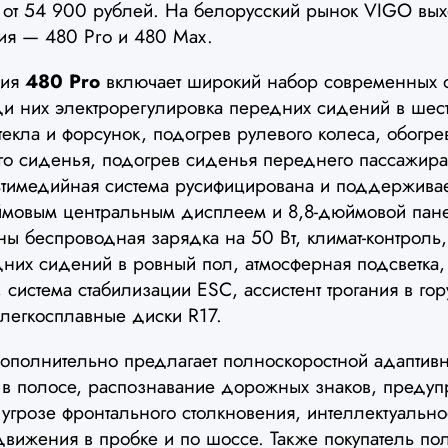
 от 54 900 рублей. На белорусский рынок VIGO вых
ия — 480 Pro и 480 Max.
ция
480 Pro
включает широкий набор современных о
ди них электрорегулировка передних сидений в шес
текла и форсунок, подогрев рулевого колеса, обогре
ого сиденья, подогрев сиденья переднего пассажира
ьтимедийная система русифицирована и поддерживает
ймовым центральным дисплеем и 8,8-дюймовой пан
ы беспроводная зарядка на 50 Вт, климат-контроль,
них сидений в ровный пол, атмосферная подсветка
 система стабилизации ESC, ассистент трогания в гор
легкосплавные диски R17.
полнительно предлагает полноскоростной адаптивн
 в полосе, распознавание дорожных знаков, преду
угрозе фронтального столкновения, интеллектуальн
 движения в пробке и по шоссе. Также покупатель по