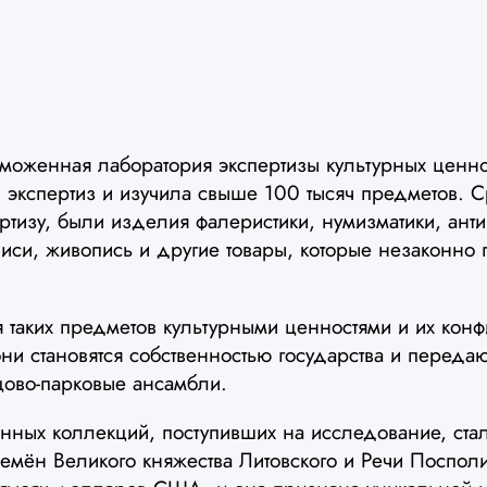
аможенная лаборатория экспертизы культурных ценно
экспертиз и изучила свыше 100 тысяч предметов. С
тизу, были изделия фалеристики, нумизматики, ант
писи, живопись и другие товары, которые незаконн
 таких предметов культурными ценностями и их кон
и становятся собственностью государства и передаю
цово-парковые ансамбли.
нных коллекций, поступивших на исследование, стал
емён Великого княжества Литовского и Речи Посполи