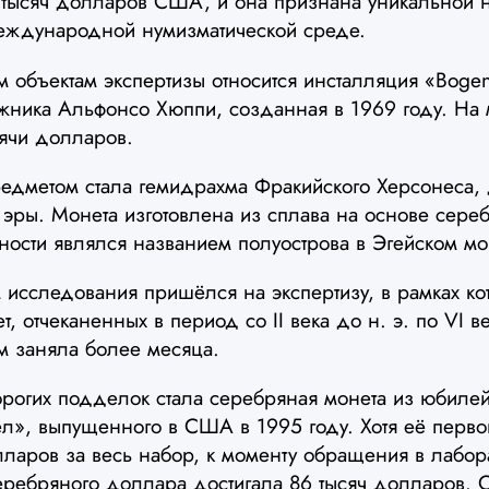
8 тысяч долларов США, и она признана уникальной н
международной нумизматической среде.
 объектам экспертизы относится инсталляция «Bogen
жника Альфонсо Хюппи, созданная в 1969 году. На
сячи долларов.
дметом стала гемидрахма Фракийского Херсонеса, 
эры. Монета изготовлена из сплава на основе сере
ности являлся названием полуострова в Эгейском мо
исследования пришёлся на экспертизу, в рамках ко
, отчеканенных в период со II века до н. э. по VI ве
м заняла более месяца.
рогих подделок стала серебряная монета из юбиле
л», выпущенного в США в 1995 году. Хотя её перво
лларов за весь набор, к моменту обращения в лабо
серебряного доллара достигала 86 тысяч долларов. 