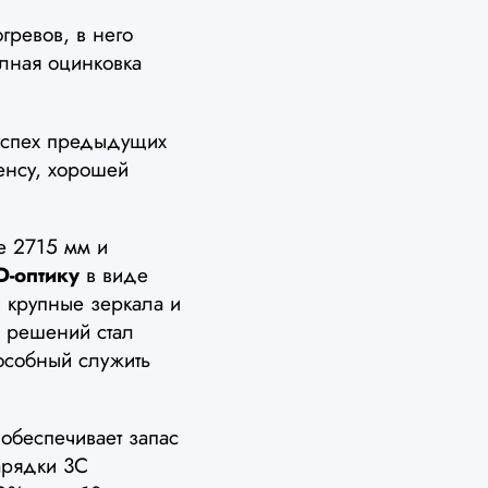
ревов, в него
олная оцинковка
успех предыдущих
енсу, хорошей
е 2715 мм и
D-оптику
в виде
 крупные зеркала и
 решений стал
особный служить
 обеспечивает запас
арядки 3C