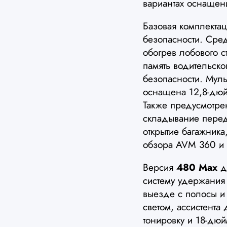
вариантах оснащен
Базовая комплекта
безопасности. Сре
обогрев лобового с
память водительск
безопасности. Мул
оснащена 12,8-дю
Также предусмотрен
складывание перед
открытие багажника,
обзора AVM 360 и 
Версия
480 Max
до
систему удержания
выезде с полосы и 
светом, ассистента
тонировку и 18-дю