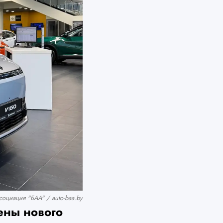
оциация "БАА" / auto-baa.by
ены нового