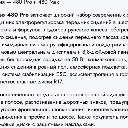
ия — 480 Pro и 480 Max.
ция
480 Pro
включает широкий набор современных о
ди них электрорегулировка передних сидений в шес
текла и форсунок, подогрев рулевого колеса, обогре
ого сиденья, подогрев сиденья переднего пассажира
ьтимедийная система русифицирована и поддерживает
ймовым центральным дисплеем и 8,8-дюймовой пан
ы беспроводная зарядка на 50 Вт, климат-контроль,
них сидений в ровный пол, атмосферная подсветка
 система стабилизации ESC, ассистент трогания в гор
легкосплавные диски R17.
полнительно предлагает полноскоростной адаптивн
 в полосе, распознавание дорожных знаков, преду
угрозе фронтального столкновения, интеллектуальн
 движения в пробке и по шоссе. Также покупатель по
ймовые диски с защитными накладками.