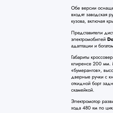
Обе версии осна
входят заводская р
кузова, включая кр
Представители дист
электромобилей
Do
адаптации и богат
Габариты кроссове
клиренсе 200 мм.
«бумерангов», выс
дверные ручки с к
откидной борт зад
скамейкой.
Электромотор разви
хода 480 км по цик