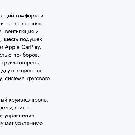
пций комфорта и
ти направлениях,
в, вентиляция и
, шесть подушек
 Apple CarPlay,
елью приборов.
 круиз-контроль,
, двухсекционное
у, система кругового
ый круиз-контроль,
преждение о
ое управление
лучает усиленную