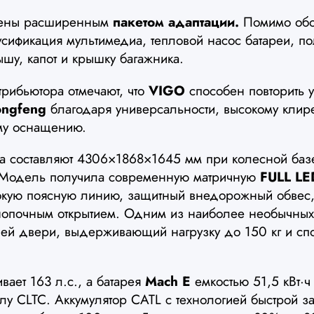
щены расширенным
пакетом адаптации.
Помимо обог
усификация мультимедиа, тепловой насос батареи, п
ышу, капот и крышку багажника.
рибьютора отмечают, что
VIGO
способен повторить 
ngfeng
благодаря универсальности, высокому клир
ому оснащению.
ра составляют 4306×1868×1645 мм при колесной баз
 Модель получила современную матричную
FULL LE
окую поясную линию, защитный внедорожный обвес,
нопочным открытием. Одним из наиболее необычных
ней двери, выдерживающий нагрузку до 150 кг и сп
вает 163 л.с., а батарея
Mach E
емкостью 51,5 кВт·ч
лу CLTC. Аккумулятор CATL с технологией быстрой з