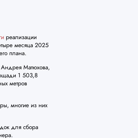
оги
реализации
четыре месяца 2025
его плана.
 Андрея Матюхова,
ощади 1 503,8
ных метров
ры, многие из них
адок для сбора
нера.