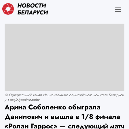
© Официальный канал Национального олимпийского комитета Беларуси
/ t.me/olympicteamby
Арина Соболенко обыграла
Данилович и вышла в 1/8 финала
«Ролан Гаррос» — следующий матч