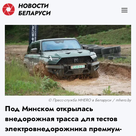
© Пресс-служба MHERO в Беларуси / mhero.by
Под Минском открылась
внедорожная трасса для тестов
электровнедорожника премиум-