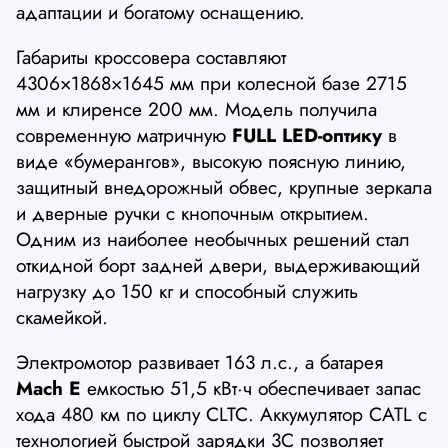
адаптации и богатому оснащению.
Габариты кроссовера составляют
4306×1868×1645 мм при колесной базе 2715
мм и клиренсе 200 мм. Модель получила
современную матричную
FULL LED-оптику
в
виде «бумерангов», высокую поясную линию,
защитный внедорожный обвес, крупные зеркала
и дверные ручки с кнопочным открытием.
Одним из наиболее необычных решений стал
откидной борт задней двери, выдерживающий
нагрузку до 150 кг и способный служить
скамейкой.
Электромотор развивает 163 л.с., а батарея
Mach E
емкостью 51,5 кВт·ч обеспечивает запас
хода 480 км по циклу CLTC. Аккумулятор CATL с
технологией быстрой зарядки 3C позволяет