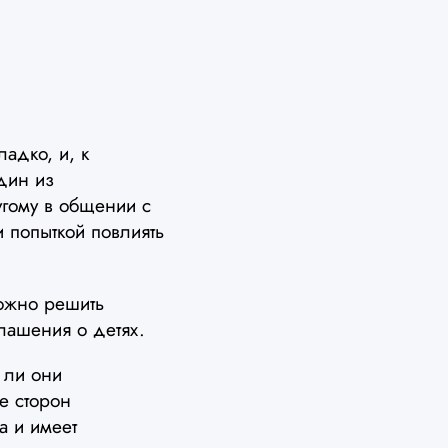
адко, и, к
дин из
угому в общении с
 попыткой повлиять
ожно решить
ашения о детях.
и ли они
е сторон
а и имеет