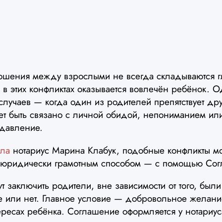
ошения между взрослыми не всегда складываются гл
в этих конфликтах оказывается вовлечён ребёнок. О
лучаев — когда один из родителей препятствует др
ет быть связано с личной обидой, непониманием или
 давление.
ила
нотариус Марина Клабук, подобные конфликты м
юридически грамотным способом — с помощью Согл
ут заключить родители, вне зависимости от того, был
е или нет. Главное условие — добровольное желани
ересах ребёнка. Соглашение оформляется у нотариус