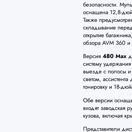
безопасности. Мул
оснащена 12,8-дю
Также предусмотрен
складывание перед
открытие багажника,
обзора AVM 360 и 
Версия
480 Max
до
систему удержания
выезде с полосы и 
светом, ассистента
тонировку и 18-дю
Обе версии осна
входят заводская р
кузова, включая кр
Представители дист