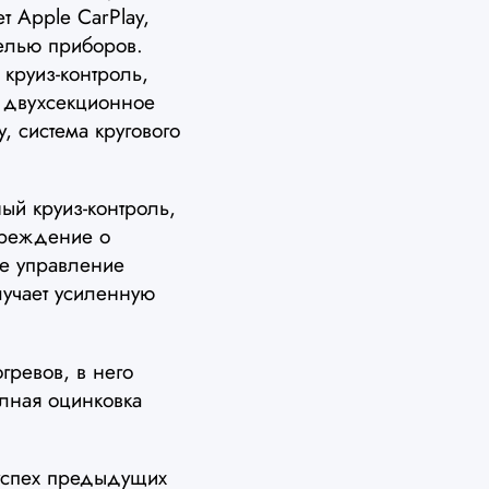
 Apple CarPlay,
елью приборов.
 круиз-контроль,
, двухсекционное
у, система кругового
ый круиз-контроль,
преждение о
ое управление
лучает усиленную
ревов, в него
олная оцинковка
успех предыдущих