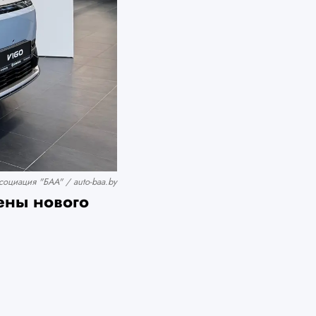
оциация "БАА" / auto-baa.by
ены нового