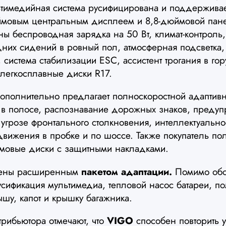
ьтимедийная система русифицирована и поддерживает
ймовым центральным дисплеем и 8,8-дюймовой пан
ы беспроводная зарядка на 50 Вт, климат-контроль,
них сидений в ровный пол, атмосферная подсветка
 система стабилизации ESC, ассистент трогания в гор
легкосплавные диски R17.
полнительно предлагает полноскоростной адаптивн
 в полосе, распознавание дорожных знаков, преду
угрозе фронтального столкновения, интеллектуальн
 движения в пробке и по шоссе. Также покупатель по
ймовые диски с защитными накладками.
щены расширенным
пакетом адаптации.
Помимо обог
усификация мультимедиа, тепловой насос батареи, п
ышу, капот и крышку багажника.
рибьютора отмечают, что
VIGO
способен повторить 