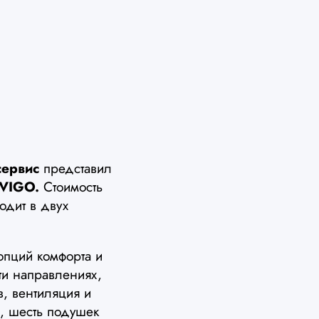
сервис
представил
 VIGO.
Стоимость
одит в двух
пций комфорта и
ти направлениях,
в, вентиляция и
, шесть подушек