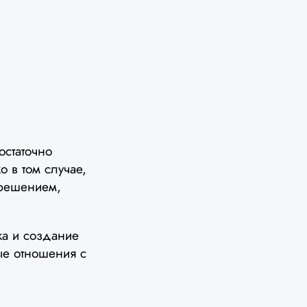
остаточно
 в том случае,
 решением,
ка и создание
ые отношения с