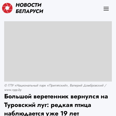
© ГПУ «Национальный парк «Припятский», Валерий Домбровский /
www.npp.by
Большой веретенник вернулся на
Туровский луг: редкая птица
наблюдается уже 19 лет