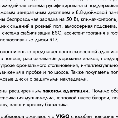
ьтимедийная система русифицирована и поддерживает
ймовым центральным дисплеем и 8,8-дюймовой пан
ы беспроводная зарядка на 50 Вт, климат-контроль,
них сидений в ровный пол, атмосферная подсветка
 система стабилизации ESC, ассистент трогания в гор
легкосплавные диски R17.
полнительно предлагает полноскоростной адаптивн
 в полосе, распознавание дорожных знаков, преду
угрозе фронтального столкновения, интеллектуальн
 движения в пробке и по шоссе. Также покупатель по
ймовые диски с защитными накладками.
щены расширенным
пакетом адаптации.
Помимо обог
усификация мультимедиа, тепловой насос батареи, п
ышу, капот и крышку багажника.
рибьютора отмечают, что
VIGO
способен повторить 