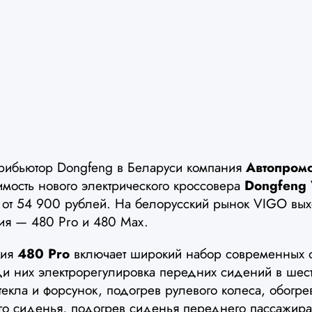
рибьютор Dongfeng в Беларуси компания
Автопром
имость нового электрического кроссовера
Dongfeng
 от 54 900 рублей. На белорусский рынок VIGO вых
ия — 480 Pro и 480 Max.
ция
480 Pro
включает широкий набор современных о
ди них электрорегулировка передних сидений в шес
текла и форсунок, подогрев рулевого колеса, обогре
ого сиденья, подогрев сиденья переднего пассажира