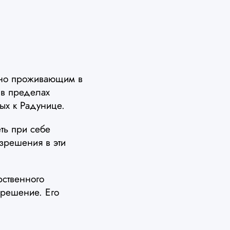
янно проживающим в
в пределах
ых к Радунице.
ть при себе
зрешения в эти
рственного
зрешение. Его