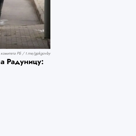
комитета РБ / t.me/gpkgovby
на Радуницу: