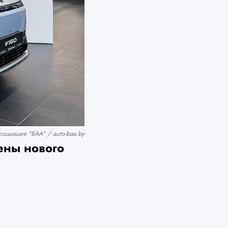
оциация "БАА" / auto-baa.by
ены нового