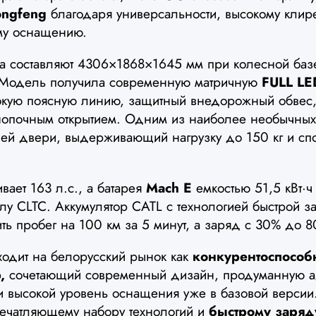
ngfeng
благодаря универсальности, высокому клир
ому оснащению.
ра составляют 4306×1868×1645 мм при колесной баз
 Модель получила современную матричную
FULL LE
окую поясную линию, защитный внедорожный обвес,
нопочным открытием. Одним из наиболее необычных
ней двери, выдерживающий нагрузку до 150 кг и сп
вает 163 л.с., а батарея
Mach E
емкостью 51,5 кВт·ч
лу CLTC. Аккумулятор CATL с технологией быстрой з
ть пробег на 100 км за 5 минут, а заряд с 30% до 8
одит на белорусский рынок как
конкурентоспосо
,
сочетающий современный дизайн, продуманную а
и высокой уровень оснащения уже в базовой версии
печатляющему набору технологий и
быстрому заряд