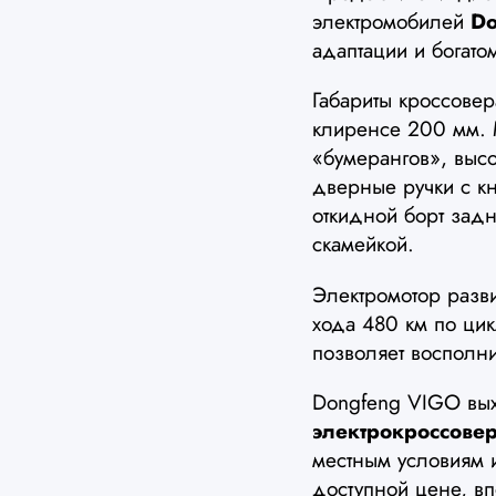
электромобилей
Do
адаптации и богат
Габариты кроссове
клиренсе 200 мм.
«бумерангов», выс
дверные ручки с к
откидной борт зад
скамейкой.
Электромотор разви
хода 480 км по цик
позволяет восполни
Dongfeng VIGO вых
электрокроссовер
местным условиям 
доступной цене, в