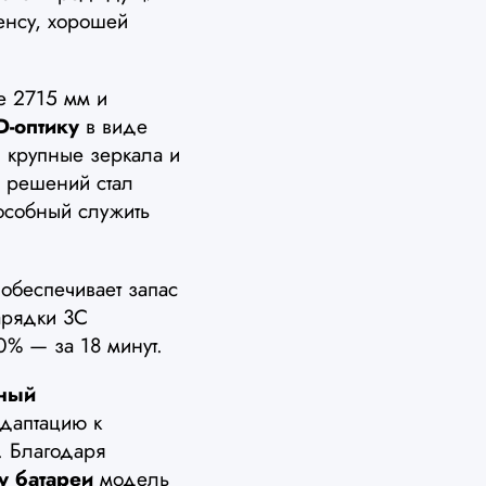
енсу, хорошей
е 2715 мм и
D-оптику
в виде
 крупные зеркала и
 решений стал
особный служить
 обеспечивает запас
арядки 3C
0% — за 18 минут.
бный
даптацию к
. Благодаря
у батареи
модель