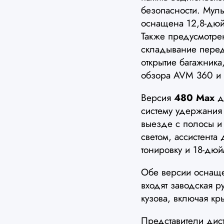
безопасности. Мул
оснащена 12,8-дю
Также предусмотрен
складывание перед
открытие багажника,
обзора AVM 360 и 
Версия
480 Max
до
систему удержания
выезде с полосы и 
светом, ассистента
тонировку и 18-дю
Обе версии осна
входят заводская р
кузова, включая кр
Представители дист