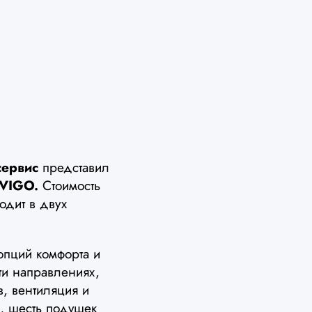
сервис
представил
 VIGO.
Стоимость
одит в двух
пций комфорта и
ти направлениях,
в, вентиляция и
, шесть подушек