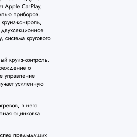
 Apple CarPlay,
елью приборов.
 круиз-контроль,
, двухсекционное
у, система кругового
ый круиз-контроль,
преждение о
ое управление
лучает усиленную
ревов, в него
олная оцинковка
успех предыдущих