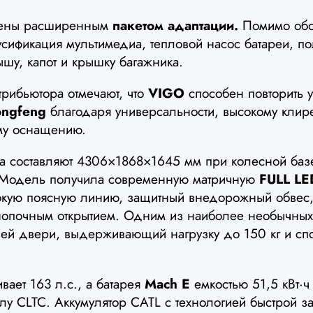
щены расширенным
пакетом адаптации.
Помимо обог
усификация мультимедиа, тепловой насос батареи, п
ышу, капот и крышку багажника.
рибьютора отмечают, что
VIGO
способен повторить 
ngfeng
благодаря универсальности, высокому клир
ому оснащению.
ра составляют 4306×1868×1645 мм при колесной баз
 Модель получила современную матричную
FULL LE
окую поясную линию, защитный внедорожный обвес,
нопочным открытием. Одним из наиболее необычных
ней двери, выдерживающий нагрузку до 150 кг и сп
вает 163 л.с., а батарея
Mach E
емкостью 51,5 кВт·ч
лу CLTC. Аккумулятор CATL с технологией быстрой з