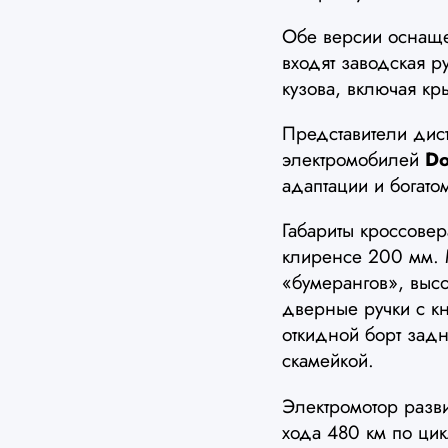
Обе версии осна
входят заводская р
кузова, включая кр
Представители дист
электромобилей
Do
адаптации и богат
Габариты кроссове
клиренсе 200 мм.
«бумерангов», выс
дверные ручки с к
откидной борт зад
скамейкой.
Электромотор разви
хода 480 км по цик