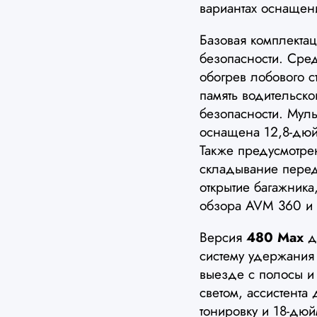
вариантах оснащен
Базовая комплекта
безопасности. Сре
обогрев лобового с
память водительск
безопасности. Мул
оснащена 12,8-дю
Также предусмотрен
складывание перед
открытие багажника,
обзора AVM 360 и 
Версия
480 Max
до
систему удержания
выезде с полосы и 
светом, ассистента
тонировку и 18-дю