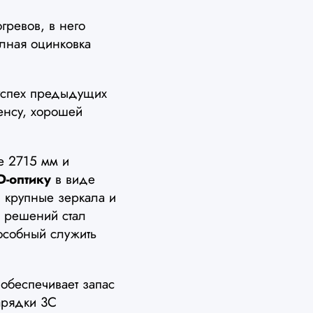
ревов, в него
олная оцинковка
успех предыдущих
енсу, хорошей
е 2715 мм и
D-оптику
в виде
 крупные зеркала и
 решений стал
особный служить
 обеспечивает запас
арядки 3C