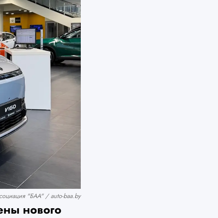
оциация "БАА" / auto-baa.by
ены нового