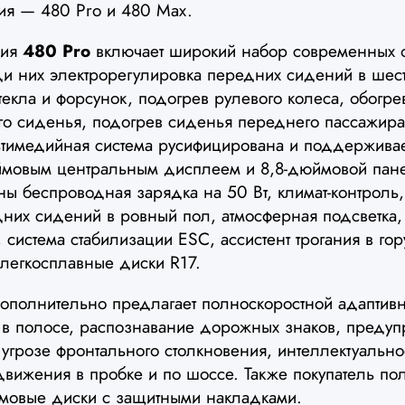
ия — 480 Pro и 480 Max.
ция
480 Pro
включает широкий набор современных о
ди них электрорегулировка передних сидений в шес
текла и форсунок, подогрев рулевого колеса, обогре
ого сиденья, подогрев сиденья переднего пассажира
ьтимедийная система русифицирована и поддерживает
ймовым центральным дисплеем и 8,8-дюймовой пан
ы беспроводная зарядка на 50 Вт, климат-контроль,
них сидений в ровный пол, атмосферная подсветка
 система стабилизации ESC, ассистент трогания в гор
легкосплавные диски R17.
полнительно предлагает полноскоростной адаптивн
 в полосе, распознавание дорожных знаков, преду
угрозе фронтального столкновения, интеллектуальн
 движения в пробке и по шоссе. Также покупатель по
ймовые диски с защитными накладками.