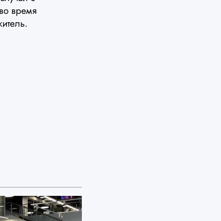
во время
итель.