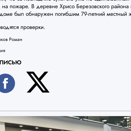
 на пожаре. В деревне Хрисо Березовского района 
 доме был обнаружен погибшим 79-летний местный ж
водятся проверки.
чков Роман
вия
АПИСЬЮ