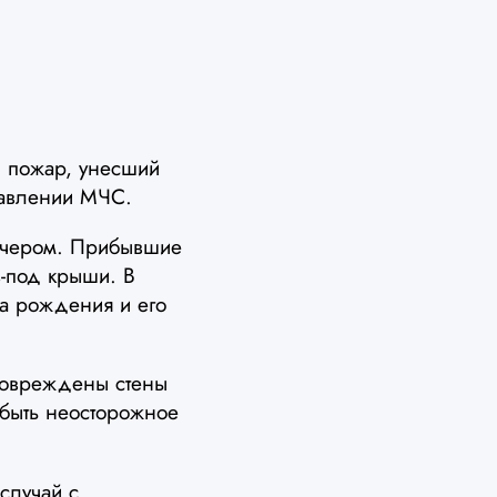
 пожар, унесший
авлении МЧС.
вечером. Прибывшие
-под крыши. В
а рождения и его
повреждены стены
быть неосторожное
случай с