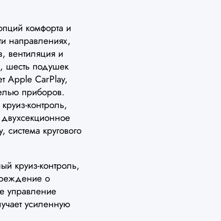
пций комфорта и
ти направлениях,
в, вентиляция и
, шесть подушек
 Apple CarPlay,
елью приборов.
 круиз-контроль,
, двухсекционное
у, система кругового
ый круиз-контроль,
преждение о
ое управление
лучает усиленную