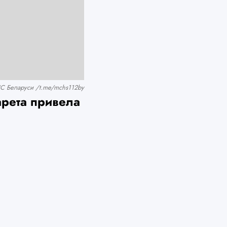
С Беларуси /t.me/mchs112by
арета привела