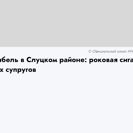
© Официальный канал МЧ
ибель в Слуцком районе: роковая сиг
х супругов