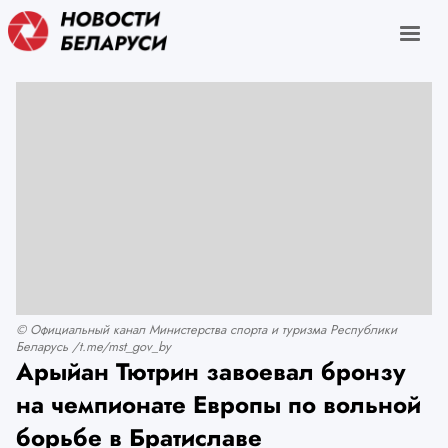
© Официальный канал Министерства спорта и туризма Республики
Беларусь /t.me/mst_gov_by
Арыйан Тютрин завоевал бронзу
на чемпионате Европы по вольной
борьбе в Братиславе