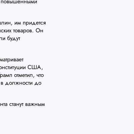
 с повышенными
ошлин, им придется
нских товаров. Он
ли будут
матривает
Конституции США,
рамп отметил, что
я в должности до
та станут важным