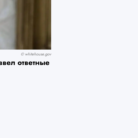
© whitehouse.gov
ввел ответные