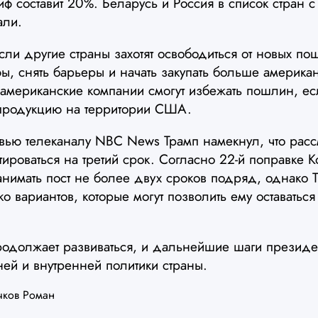
иф составит 20%. Беларусь и Россия в список стран
али.
если другие страны захотят освободиться от новых п
фы, снять барьеры и начать закупать больше америка
 американские компании смогут избежать пошлин, ес
продукцию на территории США.
рвью телеканалу NBC News Трамп намекнул, что расс
ироваться на третий срок. Согласно 22-й поправке 
нимать пост не более двух сроков подряд, однако Т
ко вариантов, которые могут позволить ему оставатьс
одолжает развиваться, и дальнейшие шаги президен
ей и внутренней политики страны.
чков Роман