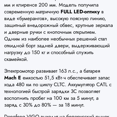
мм и клиренсе 200 мм. Модель получила
современную матричную
FULL LED-оптику
в
виде «бумерангов», высокую поясную линию,
защитный внедорожный обвес, крупные зеркала
и дверные ручки с кнопочным открытием.
Одним из наиболее необычных решений стал
откидной борт задней двери, выдерживающий
нагрузку до 150 кг и способный служить
скамейкой.
Электромотор развивает 163 л.с., а батарея
Mach E
емкостью 51,5 кВт·ч обеспечивает запас
хода 480 км по циклу CLTC. Аккумулятор CATL с
технологией быстрой зарядки 3C позволяет
восполнить пробег на 100 км за 5 минут, а
заряд с 30% до 80% — за 18 минут.
Dongfeng VIGO выходит на белорусский рынок