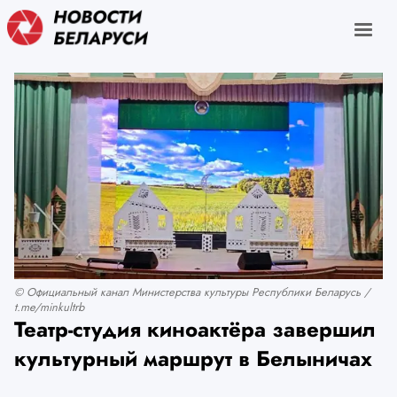
© Официальный канал Министерства культуры Республики Беларусь /
t.me/minkultrb
Театр-студия киноактёра завершил
культурный маршрут в Белыничах