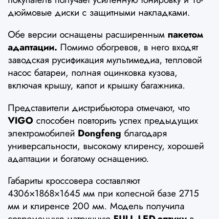
дюймовые диски с защитными накладками.
Обе версии оснащены расширенным
пакетом
адаптации.
Помимо обогревов, в него входят
заводская русификация мультимедиа, тепловой
насос батареи, полная оцинковка кузова,
включая крышу, капот и крышку багажника.
Представители дистрибьютора отмечают, что
VIGO
способен повторить успех предыдущих
электромобилей
Dongfeng
благодаря
универсальности, высокому клиренсу, хорошей
адаптации и богатому оснащению.
Габариты кроссовера составляют
4306×1868×1645 мм при колесной базе 2715
мм и клиренсе 200 мм. Модель получила
современную матричную
FULL LED-оптику
в