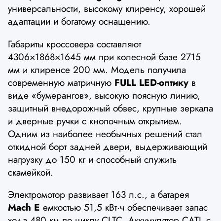
универсальности, высокому клиренсу, хорошей
адаптации и богатому оснащению.
Габариты кроссовера составляют
4306×1868×1645 мм при колесной базе 2715
мм и клиренсе 200 мм. Модель получила
современную матричную
FULL LED-оптику
в
виде «бумерангов», высокую поясную линию,
защитный внедорожный обвес, крупные зеркала
и дверные ручки с кнопочным открытием.
Одним из наиболее необычных решений стал
откидной борт задней двери, выдерживающий
нагрузку до 150 кг и способный служить
скамейкой.
Электромотор развивает 163 л.с., а батарея
Mach E
емкостью 51,5 кВт·ч обеспечивает запас
хода 480 км по циклу CLTC. Аккумулятор CATL с