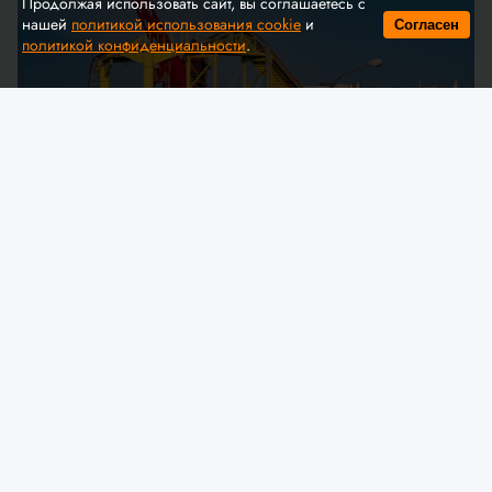
Продолжая использовать сайт, вы соглашаетесь с
нашей
политикой использования cookie
и
Согласен
политикой конфиденциальности
.
© A. Krivonosov
МЧС предлагает обсудить
изменения в технический
регламент ЕАЭС «О безопасности
аттракционов»