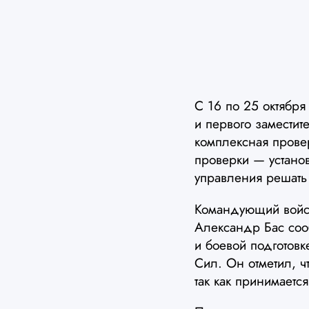
С 16 по 25 октябр
и первого замести
комплексная прове
проверки — установ
управления решать
Командующий войск
Александр Бас соо
и боевой подготов
Сил. Он отметил, ч
так как принимаетс