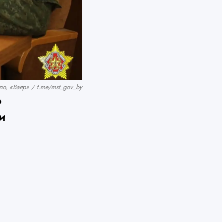
о, «Ваяр» / t.me/mst_gov_by
о
и