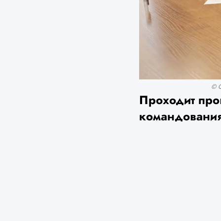
© О
Проходит про
командования