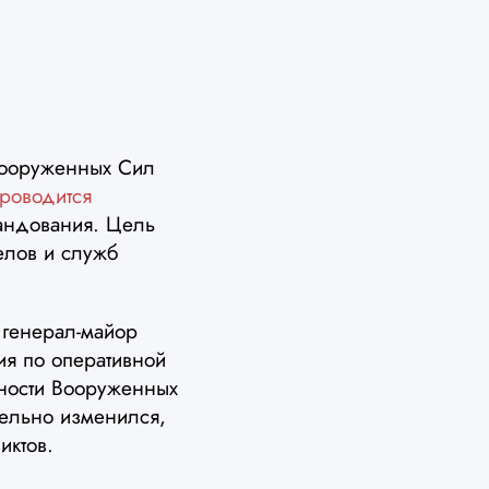
 Вооруженных Сил
роводится
мандования. Цель
елов и служб
 генерал-майор
ия по оперативной
ьности Вооруженных
тельно изменился,
иктов.