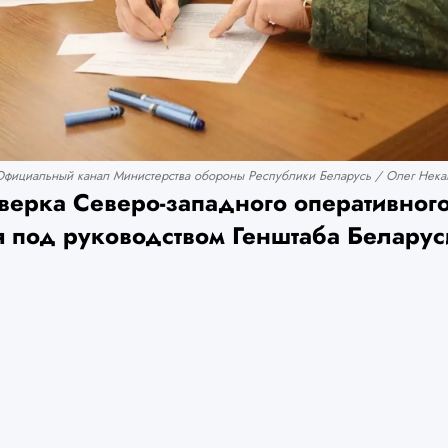
фициальный канал Министерства обороны Республики Беларусь / Олег Некал
верка Северо-западного оперативног
 под руководством Генштаба Беларус