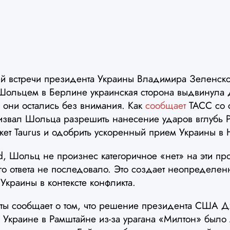
й встречи президента Украины Владимира Зеленско
ольцем в Берлине украинская сторона выдвинула 
 они остались без внимания. Как
сообщает
ТАСС со с
ризвал Шольца разрешить нанесение ударов вглубь Р
кет Taurus и одобрить ускоренный прием Украины в
, Шольц не произнес категоричное «нет» на эти пр
го ответа не последовало. Это создает неопределен
краины в контексте конфликта.
зеты сообщает о том, что решение президента США 
о Украине в Рамштайне из-за урагана «Милтон» был