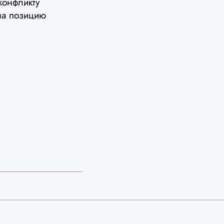
конфликту
на позицию