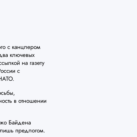
го с канцлером
два ключевых
сылкой на газету
оссии с
 НАТО.
осьбы,
ность в отношении
Джо Байдена
о лишь предлогом.