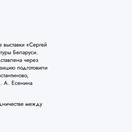
е выставки «Сергей
туры Беларуси.
ставлена через
озицию подготовили
стантиново,
. А. Есенина
удничестве между