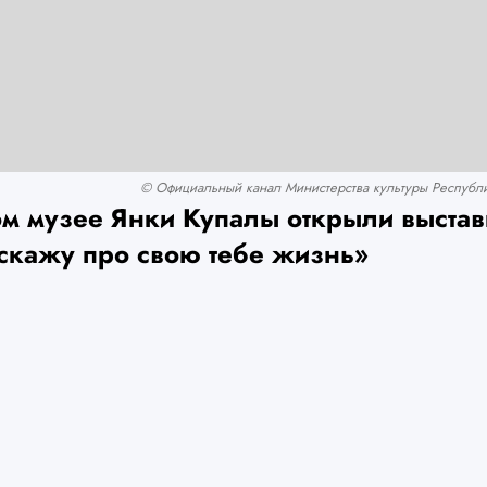
© Официальный канал Министерства культуры Республик
ом музее Янки Купалы открыли выстав
сскажу про свою тебе жизнь»