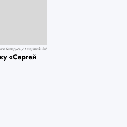
и Беларусь / t.me/minkultrb
ку «Сергей