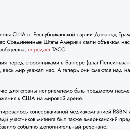
енты США от Республиканской партии Дональд Тра
 что Соединенные Штаты Америки стали объектом на
ообщества,
передает
ТАСС.
ия перед сторонниками в Батлере (штат Пенсильван
д весь мир уважал нас. А теперь они смеются над 
 что для страны неприемлемо быть предметом насме
ажения к США на мировой арене.
лировалось консервативной медиакомпанией RSBN и
еди участников митинга был также американский пр
бавило событию дополнительный резонанс.