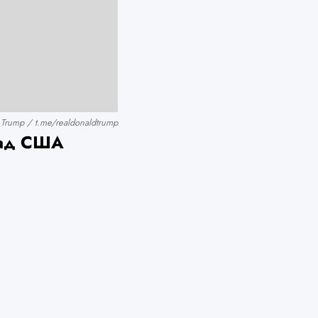
 Trump / t.me/realdonaldtrump
над США