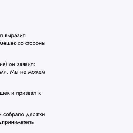
мп выразил
смешек со стороны
ия) он заявил:
нами. Мы не можем
шек и призвал к
 собрало десятки
едприниматель