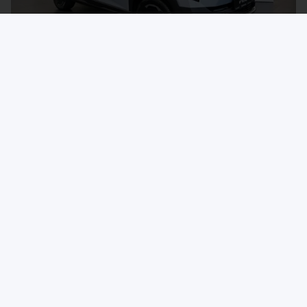
© Автомобильная ассоциация "БАА" / auto-baa.by
Dongfeng представил в Беларуси
комплектации и цены нового
электрического кроссовера VIGO