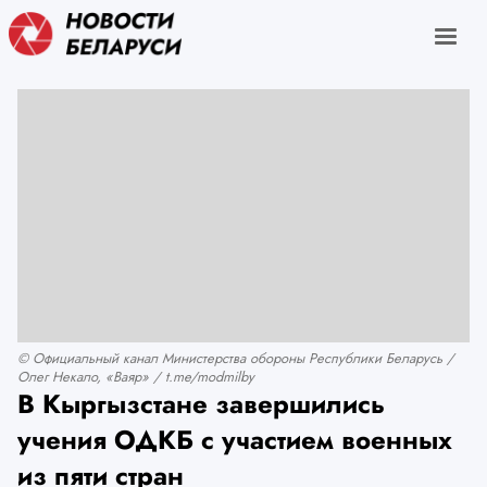
© Официальный канал Министерства обороны Республики Беларусь /
Олег Некало, «Ваяр» / t.me/modmilby
В Кыргызстане завершились
учения ОДКБ с участием военных
из пяти стран