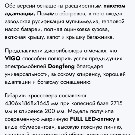
Обе версии оснащены расширенным
пакетом
адаптации.
Помимо обогревов, в него входят
заводская русификация мультимедиа, тепловой
насос батареи, полная оцинковка кузова,
включая крышу, капот и крышку багажника.
Представители дистрибьютора отмечают, что
VIGO
способен повторить успех предыдущих
электромобилей
Dongfeng
благодаря
универсальности, высокому клиренсу, хорошей
адаптации и богатому оснащению.
Габариты кроссовера составляют
4306×1868×1645 мм при колесной базе 2715
мм и клиренсе 200 мм. Модель получила
современную матричную
FULL LED-оптику
в
виде «бумерангов», высокую поясную линию,
защитный внедорожный обвес, крупные зеркала