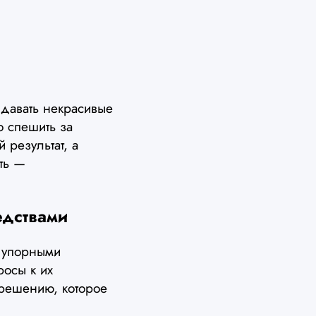
ыдавать некрасивые
о спешить за
 результат, а
ть —
едствами
с упорными
росы к их
 решению, которое