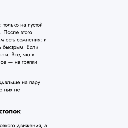
 только на пустой
. После этого
ым есть сомнения; и
ь быстрым. Если
ны. Все, что в
ное — на тряпки
подальше на пару
о них не
стопок
овкого движения, а