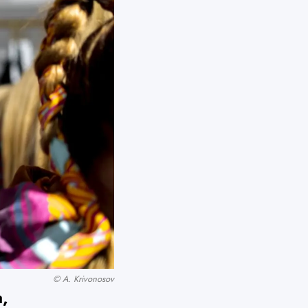
© A. Krivonosov
,