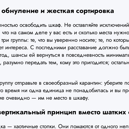
: обнуление и жесткая сортировка
ностью освободить шкаф. Не оставляйте исключений:
 что на самом деле у вас есть и сколько места нужно
ри группы: те, что вы уверенно носите; те, по котор
нет интереса. С последними расставание должно быт
од, шансы ей вернуться в повседневность минималь
 разумно передать тем, кому это пригодится; осталь
уппу отправьте в своеобразный карантин: уберите 
это время ни одна единица не понадобилась и вы пр
е очевидно — им не место в шкафу.
вертикальный принцип вместо шатких 
ка — хаотичные стопки. Они ломаются от одного нел