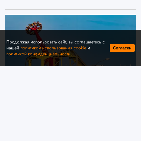
Продолжая использовать сайт, вы соглашаетесь с
нашей
политикой использования cookie
и
Согласен
политикой конфиденциальности
.
© A. Krivonosov
МЧС предлагает обсудить
изменения в технический
регламент ЕАЭС «О безопасности
аттракционов»