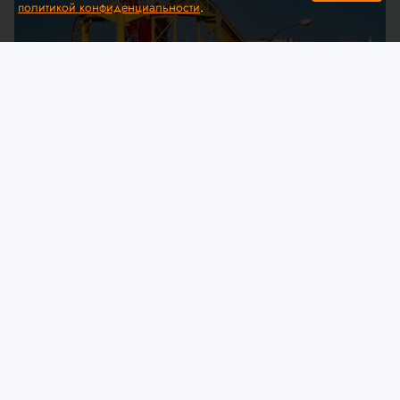
политикой конфиденциальности
.
© A. Krivonosov
МЧС предлагает обсудить
изменения в технический
регламент ЕАЭС «О безопасности
аттракционов»