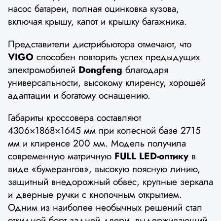
насос батареи, полная оцинковка кузова,
включая крышу, капот и крышку багажника.
Представители дистрибьютора отмечают, что
VIGO
способен повторить успех предыдущих
электромобилей
Dongfeng
благодаря
универсальности, высокому клиренсу, хорошей
адаптации и богатому оснащению.
Габариты кроссовера составляют
4306×1868×1645 мм при колесной базе 2715
мм и клиренсе 200 мм. Модель получила
современную матричную
FULL LED-оптику
в
виде «бумерангов», высокую поясную линию,
защитный внедорожный обвес, крупные зеркала
и дверные ручки с кнопочным открытием.
Одним из наиболее необычных решений стал
откидной борт задней двери, выдерживающий