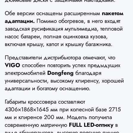
Обе версии оснащены расширенным
пакетом
адаптации.
Помимо обогревов, в него входят
заводская русификация мультимедиа, тепловой
насос батареи, полная оцинковка кузова,
включая крышу, капот и крышку багажника.
Представители дистрибьютора отмечают, что
VIGO
способен повторить успех предыдущих
электромобилей
Dongfeng
благодаря
универсальности, высокому клиренсу, хорошей
адаптации и богатому оснащению.
Габариты кроссовера составляют
4306×1868×1645 мм при колесной базе 2715
мм и клиренсе 200 мм. Модель получила
современную матричную
FULL LED-оптику
в
виде «бумерангов», высокую поясную линию,