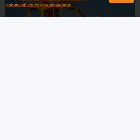
политикой конфиденциальности
.
© A. Krivonosov
МЧС предлагает обсудить
изменения в технический
регламент ЕАЭС «О безопасности
аттракционов»