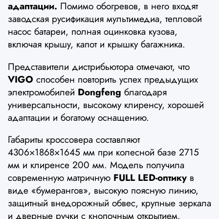
адаптации.
Помимо обогревов, в него входят
заводская русификация мультимедиа, тепловой
насос батареи, полная оцинковка кузова,
включая крышу, капот и крышку багажника.
Представители дистрибьютора отмечают, что
VIGO
способен повторить успех предыдущих
электромобилей
Dongfeng
благодаря
универсальности, высокому клиренсу, хорошей
адаптации и богатому оснащению.
Габариты кроссовера составляют
4306×1868×1645 мм при колесной базе 2715
мм и клиренсе 200 мм. Модель получила
современную матричную
FULL LED-оптику
в
виде «бумерангов», высокую поясную линию,
защитный внедорожный обвес, крупные зеркала
и дверные ручки с кнопочным открытием.