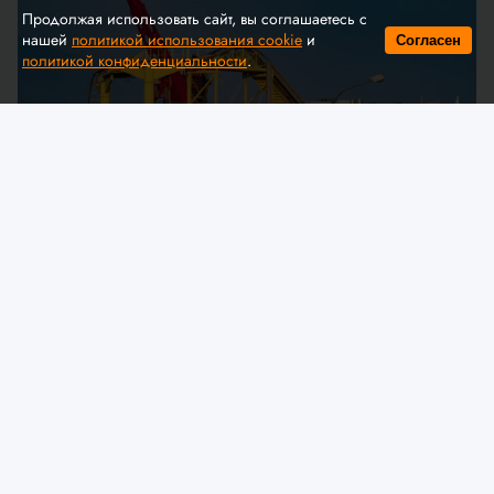
Продолжая использовать сайт, вы соглашаетесь с
нашей
политикой использования cookie
и
Согласен
политикой конфиденциальности
.
© A. Krivonosov
МЧС предлагает обсудить
изменения в технический
регламент ЕАЭС «О безопасности
аттракционов»