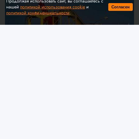
Продолжая использовать сайт, вы соглашаетесь с
нашей
политикой использования cookie
и
Согласен
политикой конфиденциальности
.
© A. Krivonosov
МЧС предлагает обсудить
изменения в технический
регламент ЕАЭС «О безопасности
аттракционов»