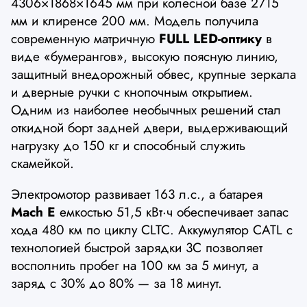
4306×1868×1645 мм при колесной базе 2715
мм и клиренсе 200 мм. Модель получила
современную матричную
FULL LED-оптику
в
виде «бумерангов», высокую поясную линию,
защитный внедорожный обвес, крупные зеркала
и дверные ручки с кнопочным открытием.
Одним из наиболее необычных решений стал
откидной борт задней двери, выдерживающий
нагрузку до 150 кг и способный служить
скамейкой.
Электромотор развивает 163 л.с., а батарея
Mach E
емкостью 51,5 кВт·ч обеспечивает запас
хода 480 км по циклу CLTC. Аккумулятор CATL с
технологией быстрой зарядки 3C позволяет
восполнить пробег на 100 км за 5 минут, а
заряд с 30% до 80% — за 18 минут.