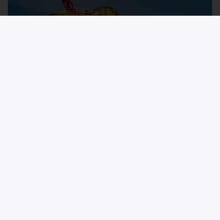
© A. Krivonosov
МЧС предлагает обсудить
изменения в технический
регламент ЕАЭС «О безопасности
аттракционов»