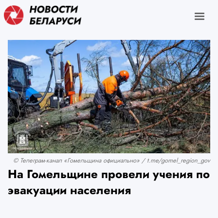
© Телеграм-канал «Гомельщина официально» / t.me/gomel_region_gov
На Гомельщине провели учения по
эвакуации населения