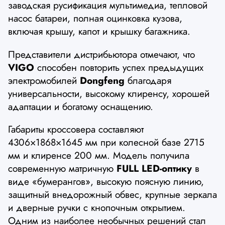
заводская русификация мультимедиа, тепловой
насос батареи, полная оцинковка кузова,
включая крышу, капот и крышку багажника.
Представители дистрибьютора отмечают, что
VIGO
способен повторить успех предыдущих
электромобилей
Dongfeng
благодаря
универсальности, высокому клиренсу, хорошей
адаптации и богатому оснащению.
Габариты кроссовера составляют
4306×1868×1645 мм при колесной базе 2715
мм и клиренсе 200 мм. Модель получила
современную матричную
FULL LED-оптику
в
виде «бумерангов», высокую поясную линию,
защитный внедорожный обвес, крупные зеркала
и дверные ручки с кнопочным открытием.
Одним из наиболее необычных решений стал