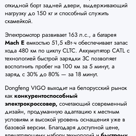
откидной борт задней двери, выдерживающий
нагрузку до 150 кг и способный служить
скамейкой.
Электромотор развивает 163 л.с., а батарея
Mach E
емкостью 51,5 кВт·ч обеспечивает запас
хода 480 км по циклу CLTC. Аккумулятор CATL с
технологией быстрой зарядки 3C позволяет
восполнить пробег на 100 км за 5 минут, а
заряд с 30% до 80% — за 18 минут.
Dongfeng VIGO выходит на белорусский рынок
как
конкурентоспособный
электрокроссовер,
сочетающий современный
дизайн, продуманную адаптацию к местным
условиям и высокой уровень оснащения уже в
базовой версии. Благодаря доступной цене,
впечатляющему набору технологий и
быстрому