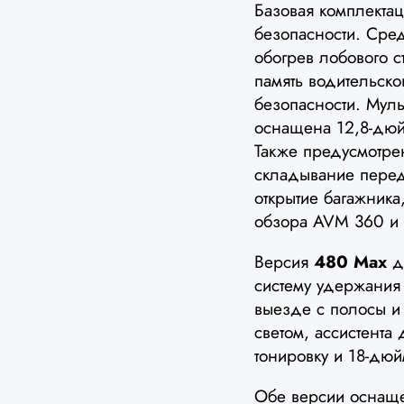
Базовая комплекта
безопасности. Сре
обогрев лобового с
память водительск
безопасности. Мул
оснащена 12,8-дю
Также предусмотрен
складывание перед
открытие багажника,
обзора AVM 360 и 
Версия
480 Max
до
систему удержания
выезде с полосы и 
светом, ассистента
тонировку и 18-дю
Обе версии осна