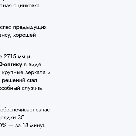
олная оцинковка
успех предыдущих
енсу, хорошей
е 2715 мм и
D-оптику
в виде
 крупные зеркала и
 решений стал
особный служить
 обеспечивает запас
арядки 3C
0% — за 18 минут.