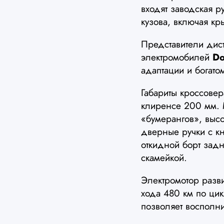
входят заводская р
кузова, включая кр
Представители дист
электромобилей
Do
адаптации и богат
Габариты кроссове
клиренсе 200 мм.
«бумерангов», выс
дверные ручки с к
откидной борт зад
скамейкой.
Электромотор разви
хода 480 км по цик
позволяет восполни