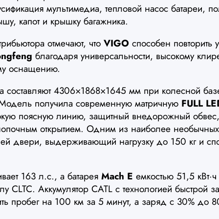
усификация мультимедиа, тепловой насос батареи, п
ышу, капот и крышку багажника.
рибьютора отмечают, что
VIGO
способен повторить 
ngfeng
благодаря универсальности, высокому клир
ому оснащению.
ра составляют 4306×1868×1645 мм при колесной баз
 Модель получила современную матричную
FULL LE
окую поясную линию, защитный внедорожный обвес,
нопочным открытием. Одним из наиболее необычных
ней двери, выдерживающий нагрузку до 150 кг и сп
вает 163 л.с., а батарея
Mach E
емкостью 51,5 кВт·ч
лу CLTC. Аккумулятор CATL с технологией быстрой з
ть пробег на 100 км за 5 минут, а заряд с 30% до 8