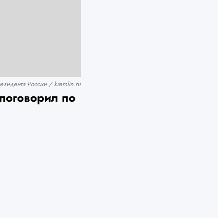
езидента России / kremlin.ru
поговорил по