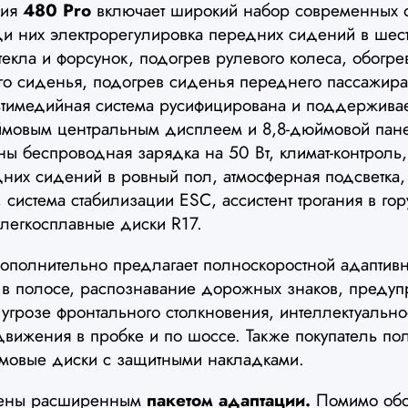
ция
480 Pro
включает широкий набор современных о
ди них электрорегулировка передних сидений в шес
текла и форсунок, подогрев рулевого колеса, обогре
ого сиденья, подогрев сиденья переднего пассажира
ьтимедийная система русифицирована и поддерживает
ймовым центральным дисплеем и 8,8-дюймовой пан
ы беспроводная зарядка на 50 Вт, климат-контроль,
них сидений в ровный пол, атмосферная подсветка
 система стабилизации ESC, ассистент трогания в гор
легкосплавные диски R17.
полнительно предлагает полноскоростной адаптивн
 в полосе, распознавание дорожных знаков, преду
угрозе фронтального столкновения, интеллектуальн
 движения в пробке и по шоссе. Также покупатель по
ймовые диски с защитными накладками.
щены расширенным
пакетом адаптации.
Помимо обог