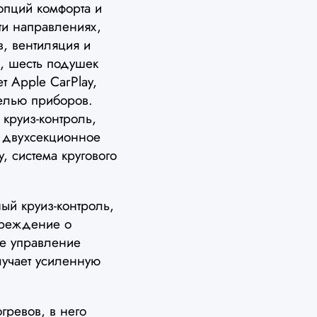
пций комфорта и
ти направлениях,
в, вентиляция и
, шесть подушек
 Apple CarPlay,
елью приборов.
 круиз-контроль,
, двухсекционное
у, система кругового
ый круиз-контроль,
преждение о
ое управление
лучает усиленную
ревов, в него