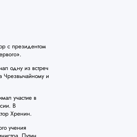
ор с президентом
ервого».
чал одну из встреч
ра Чрезвычайному и
имал участие в
сии. В
ктор Хренин.
ого учения
нистра. Путин