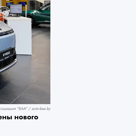
оциация "БАА" / auto-baa.by
ены нового