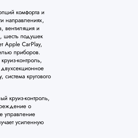
пций комфорта и
ти направлениях,
в, вентиляция и
, шесть подушек
 Apple CarPlay,
елью приборов.
 круиз-контроль,
, двухсекционное
у, система кругового
ый круиз-контроль,
преждение о
ое управление
лучает усиленную