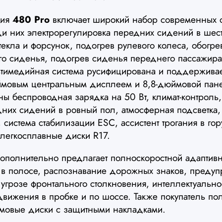
ция
480 Pro
включает широкий набор современных о
ди них электрорегулировка передних сидений в шес
текла и форсунок, подогрев рулевого колеса, обогре
ого сиденья, подогрев сиденья переднего пассажира
ьтимедийная система русифицирована и поддерживает
ймовым центральным дисплеем и 8,8-дюймовой пан
ы беспроводная зарядка на 50 Вт, климат-контроль,
них сидений в ровный пол, атмосферная подсветка
 система стабилизации ESC, ассистент трогания в гор
легкосплавные диски R17.
полнительно предлагает полноскоростной адаптивн
 в полосе, распознавание дорожных знаков, преду
угрозе фронтального столкновения, интеллектуальн
 движения в пробке и по шоссе. Также покупатель по
ймовые диски с защитными накладками.