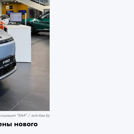
оциация "БАА" / auto-baa.by
ены нового