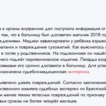
да в органы внутренних дел поступила информация о
 том, что в больницу был доставлен мальчик 2018 
ждениями. Медики зафиксировали у ребёнка взрывну
фаланги и повреждение сухожилий. Как выяснилось 
в гостях у родственников. На подоконнике он нашё
 чего поджёг пиротехническое изделие. Петарда вз
травмами его срочно доставили в больницу. Для уст
а назначена судебно-медицинская
экспертиза
.
выявлено девять повреждений. Согласно заключению
ственного комитета судебных экспертиз по Брестской
рии менее тяжких телесных повреждений по признаку
вья сроком не более четырёх месяцев.