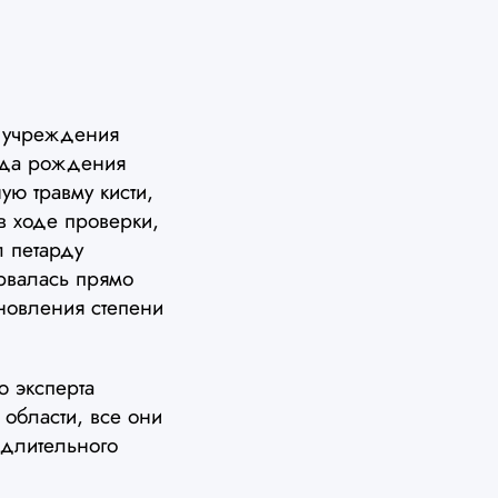
т учреждения
года рождения
ю травму кисти,
в ходе проверки,
л петарду
орвалась прямо
ановления степени
 эксперта
 области, все они
 длительного