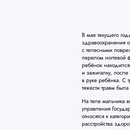
В мае текущего го
здравоохранения о
с телесными повре
перелом ногтевой 
ребёнок находился 
и зажигалку, после
в руке ребёнка. С 
тяжести травм был
На теле мальчика 
управления Государ
относятся к катего
расстройства здоро