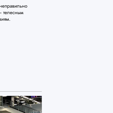
 неправильно
— телесным
виям.