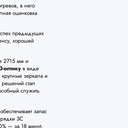
ревов, в него
олная оцинковка
успех предыдущих
енсу, хорошей
е 2715 мм и
D-оптику
в виде
 крупные зеркала и
 решений стал
особный служить
 обеспечивает запас
арядки 3C
0% — за 18 минут.