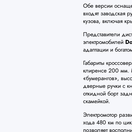
Обе версии осна
входят заводская р
кузова, включая кр
Представители дист
электромобилей
Do
адаптации и богат
Габариты кроссове
клиренсе 200 мм.
«бумерангов», выс
дверные ручки с к
откидной борт зад
скамейкой.
Электромотор разви
хода 480 км по цик
позволяет восполни