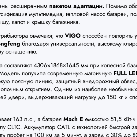
щены расширенным
пакетом адаптации.
Помимо обог
усификация мультимедиа, тепловой насос батареи, п
ышу, капот и крышку багажника.
рибьютора отмечают, что
VIGO
способен повторить 
ngfeng
благодаря универсальности, высокому клир
ому оснащению.
ра составляют 4306×1868×1645 мм при колесной баз
 Модель получила современную матричную
FULL LE
окую поясную линию, защитный внедорожный обвес,
нопочным открытием. Одним из наиболее необычных
ней двери, выдерживающий нагрузку до 150 кг и сп
вает 163 л.с., а батарея
Mach E
емкостью 51,5 кВт·ч
лу CLTC. Аккумулятор CATL с технологией быстрой з
ть пробег на 100 км за 5 минут, а заряд с 30% до 8