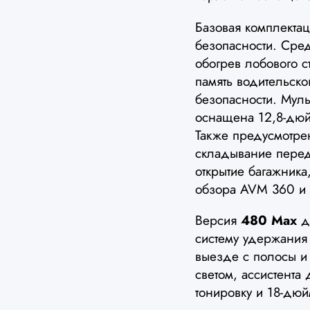
Базовая комплекта
безопасности. Сре
обогрев лобового с
память водительск
безопасности. Мул
оснащена 12,8-дю
Также предусмотрен
складывание перед
открытие багажника,
обзора AVM 360 и 
Версия
480 Max
до
систему удержания
выезде с полосы и 
светом, ассистента
тонировку и 18-дю